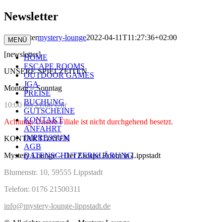
Zum
Newsletter
Anruf
Inhalt
springen
Newsletter
mystery-lounge
2022-04-11T11:27:36+02:00
MENÜ
[newsletter]
HOME
ESCAPE ROOMS
UNSERE SPIELZEITEN
OUTDOOR GAMES
JGA
Montag – Sonntag
PREISE
BUCHUNG
10:00 bis 21:00 Uhr
GUTSCHEINE
KONTAKT
Achtung: Unsere Filiale ist nicht durchgehend besetzt.
ANFAHRT
IMPRESSUM
KONTAKTDATEN
AGB
Mystery Lounge – Der Escape Room in Lippstadt
DATENSCHUTZERKLÄRUNG
Blumenstr. 10, 59555 Lippstadt
Telefon: 0176 21500311
info@mystery-lounge-lippstadt.de