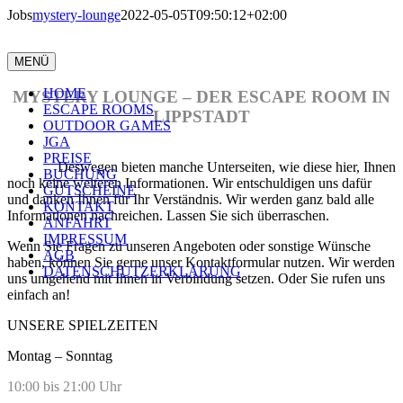
Zum
Jobs
mystery-lounge
2022-05-05T09:50:12+02:00
Anruf
Inhalt
springen
Jobs
MENÜ
HOME
MYSTERY LOUNGE – DER ESCAPE ROOM IN
ESCAPE ROOMS
LIPPSTADT
OUTDOOR GAMES
JGA
Lieber Kunde, leider befindet sich unsere neue Webseite noch im
PREISE
Aufbau.
Deswegen bieten manche Unterseiten, wie diese hier, Ihnen
BUCHUNG
noch keine weiteren Informationen. Wir entschuldigen uns dafür
GUTSCHEINE
und danken Ihnen für Ihr Verständnis. Wir werden ganz bald alle
KONTAKT
Informationen nachreichen. Lassen Sie sich überraschen.
ANFAHRT
IMPRESSUM
Wenn Sie Fragen zu unseren Angeboten oder sonstige Wünsche
AGB
haben, können Sie gerne unser Kontaktformular nutzen. Wir werden
DATENSCHUTZERKLÄRUNG
uns umgehend mit Ihnen in Verbindung setzen. Oder Sie rufen uns
einfach an!
UNSERE SPIELZEITEN
Montag – Sonntag
10:00 bis 21:00 Uhr