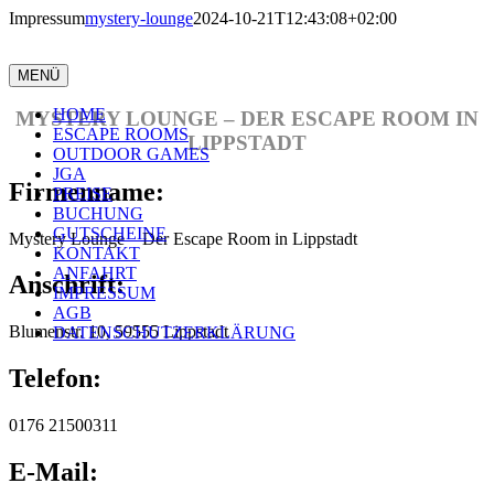
Zum
Impressum
mystery-lounge
2024-10-21T12:43:08+02:00
Anruf
Inhalt
springen
Impressum
MENÜ
HOME
MYSTERY LOUNGE – DER ESCAPE ROOM IN
ESCAPE ROOMS
LIPPSTADT
OUTDOOR GAMES
JGA
Firmenname:
PREISE
BUCHUNG
GUTSCHEINE
Mystery Lounge – Der Escape Room in Lippstadt
KONTAKT
ANFAHRT
Anschrift:
IMPRESSUM
AGB
Blumenstr. 10, 59555 Lippstadt
DATENSCHUTZERKLÄRUNG
Telefon:
0176 21500311
E-Mail: